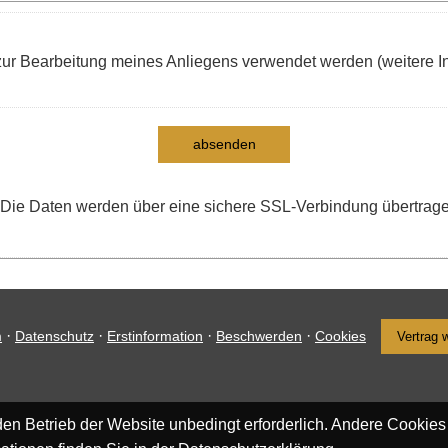
ur Bearbeitung meines Anliegens verwendet werden (weitere In
absenden
Die Daten werden über eine sichere SSL-Verbindung übertrag
·
·
·
·
m
Datenschutz
Erstinformation
Beschwerden
Cookies
Vertrag 
en Betrieb der Website unbedingt erforderlich. Andere Cookies